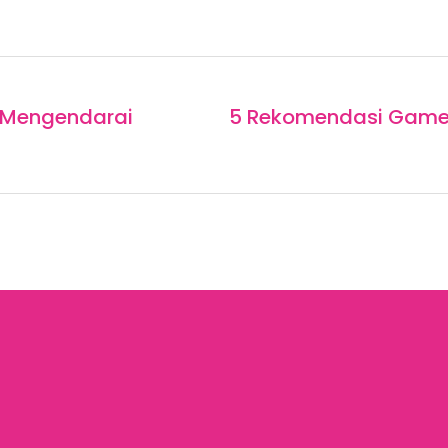
 Mengendarai
5 Rekomendasi Game