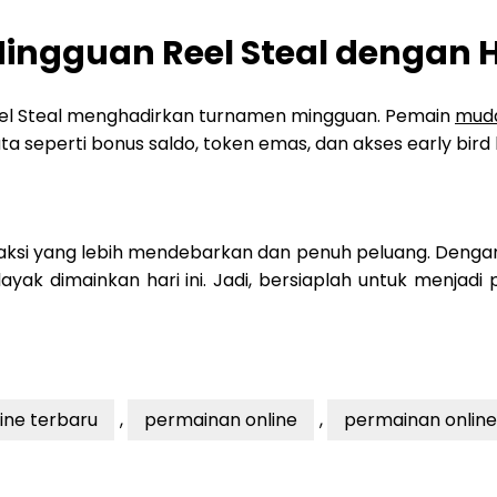
Mingguan Reel Steal dengan 
el Steal menghadirkan turnamen mingguan. Pemain
mud
 seperti bonus saldo, token emas, dan akses early bird 
ksi yang lebih mendebarkan dan penuh peluang. Dengan fit
layak dimainkan hari ini. Jadi, bersiaplah untuk menja
ine terbaru
,
permainan online
,
permainan online