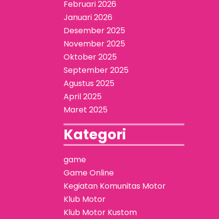
Februari 2026
Januari 2026
Desember 2025
November 2025
Oktober 2025
September 2025
Agustus 2025
April 2025
Maret 2025
Kategori
game
Game Online
Kegiatan Komunitas Motor
Klub Motor
Klub Motor Kustom