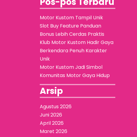
Pos-pos Terbaru
Motor Kustom Tampil Unik
Slot Buy Feature Panduan
Bonus Lebih Cerdas Praktis
Klub Motor Kustom Hadir Gaya
Berkendara Penuh Karakter
Unik
Motor Kustom Jadi Simbol
Komunitas Motor Gaya Hidup
Arsip
Agustus 2026
Juni 2026
April 2026
Maret 2026