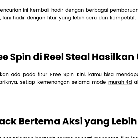
encurian ini kembali hadir dengan berbagai pembaruan
ini hadir dengan fitur yang lebih seru dan kompetitif.
ee Spin di Reel Steal Hasilka
fikan ada pada fitur Free Spin. Kini, kamu bisa menda
nariknya, setiap kemenangan selama mode
murah 4d
ak
rack Bertema Aksi yang Lebih