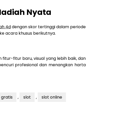
Hadiah Nyata
ah 4d
dengan skor tertinggi dalam periode
ke acara khusus berikutnya.
ur-fitur baru, visual yang lebih baik, dan
di pencuri profesional dan menangkan harta
 gratis
,
slot
,
slot online