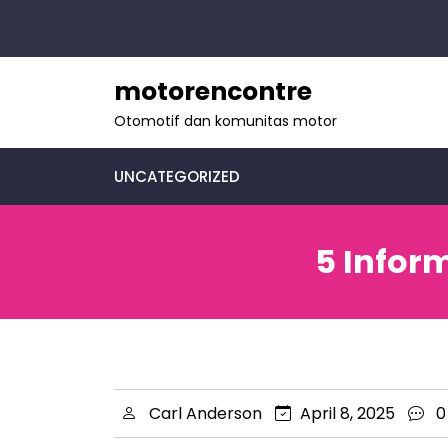
skip
to
content
motorencontre
Otomotif dan komunitas motor
UNCATEGORIZED
5 Infor
Carl Anderson
April 8, 2025
0