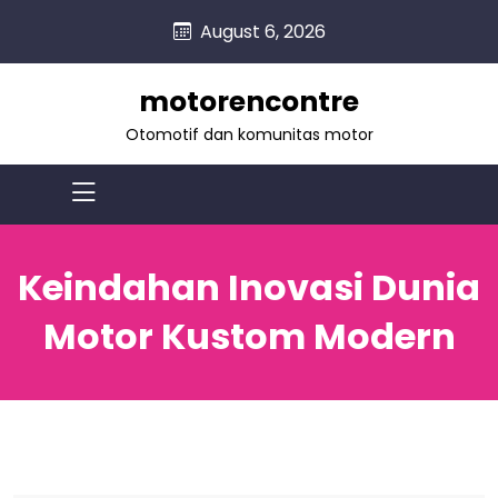
skip
August 6, 2026
to
content
motorencontre
Otomotif dan komunitas motor
Keindahan Inovasi Dunia
Motor Kustom Modern