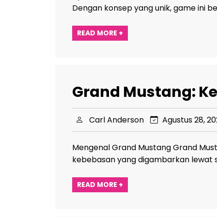
Dengan konsep yang unik, game ini b
READ MORE +
Grand Mustang: K
Carl Anderson
Agustus 28, 2
Mengenal Grand Mustang Grand Must
kebebasan yang digambarkan lewat si
READ MORE +