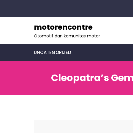
skip
to
content
motorencontre
Otomotif dan komunitas motor
UNCATEGORIZED
Cleopatra’s Gem