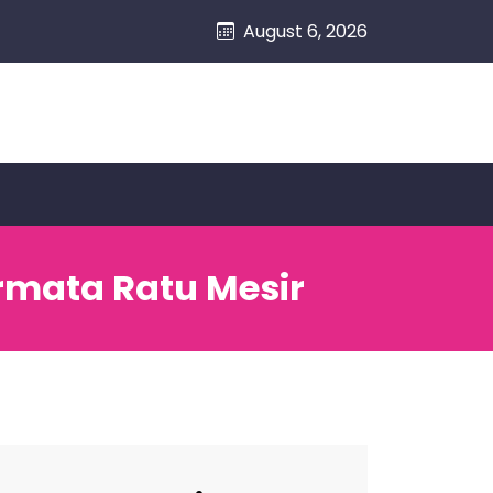
August 6, 2026
rmata Ratu Mesir