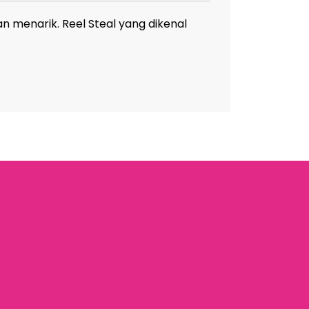
n menarik. Reel Steal yang dikenal