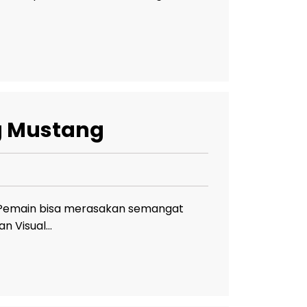
g Mustang
 Pemain bisa merasakan semangat
an Visual…