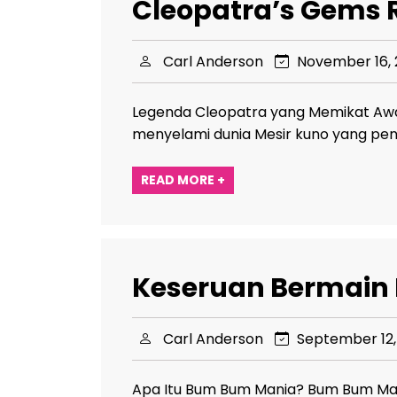
Cleopatra’s Gems 
Carl Anderson
November 16,
Legenda Cleopatra yang Memikat A
menyelami dunia Mesir kuno yang pen
READ MORE +
Keseruan Bermain
Carl Anderson
September 12,
Apa Itu Bum Bum Mania? Bum Bum Mani