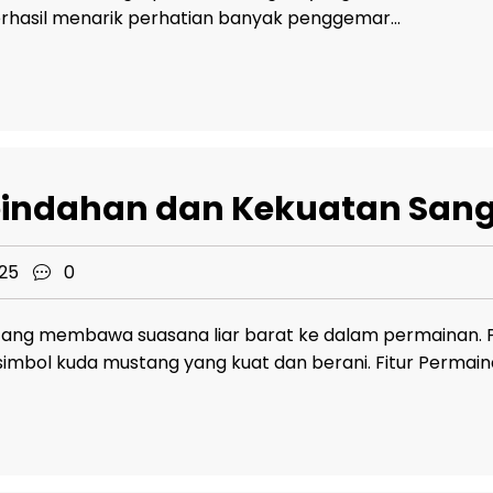
erhasil menarik perhatian banyak penggemar…
eindahan dan Kekuatan San
025
0
ang membawa suasana liar barat ke dalam permainan.
mbol kuda mustang yang kuat dan berani. Fitur Permain