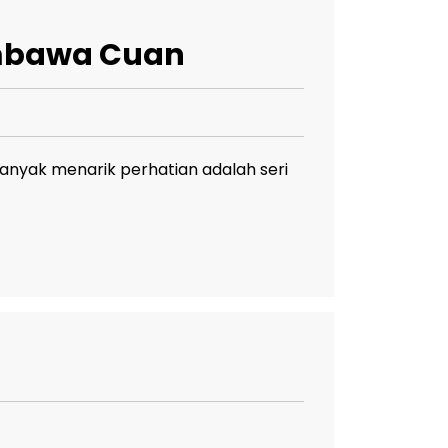
embawa Cuan
banyak menarik perhatian adalah seri