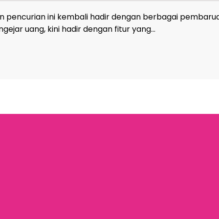
n pencurian ini kembali hadir dengan berbagai pembarua
ejar uang, kini hadir dengan fitur yang…