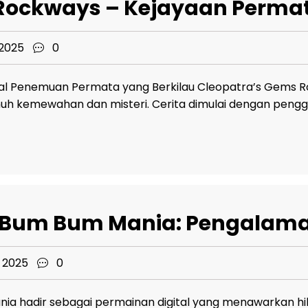
Rockways – Kejayaan Permat
 2025
0
wal Penemuan Permata yang Berkilau Cleopatra’s Ge
uh kemewahan dan misteri. Cerita dimulai dengan pengg
 Bum Bum Mania: Pengalama
 2025
0
a hadir sebagai permainan digital yang menawarkan hi