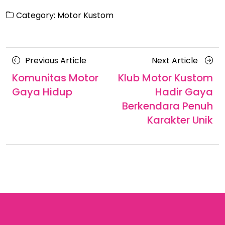
Category:
Motor Kustom
Posts
Previous
Next
Previous Article
Next Article
navigation
Article
Articl
Komunitas Motor
Klub Motor Kustom
Gaya Hidup
Hadir Gaya
Berkendara Penuh
Karakter Unik