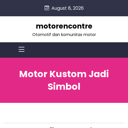
skip
August 8, 2026
to
content
motorencontre
Otomotif dan komunitas motor
Motor Kustom Jadi
Simbol