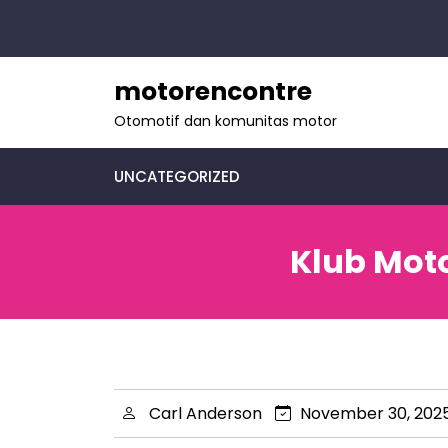
skip
to
content
motorencontre
Otomotif dan komunitas motor
UNCATEGORIZED
Klub Moto
Carl Anderson
November 30, 202