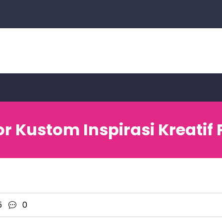
r Kustom Inspirasi Kreatif 
5
0