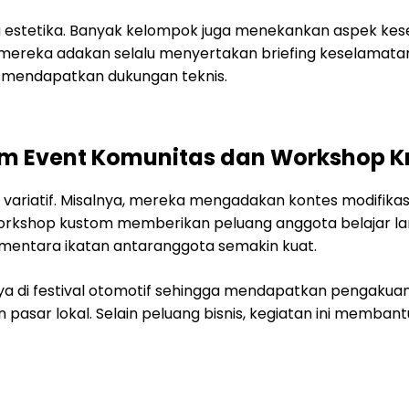
pada estetika. Banyak kelompok juga menekankan aspek k
mereka adakan selalu menyertakan briefing keselamatan te
k mendapatkan dukungan teknis.
om Event Komunitas dan Workshop Kr
ariatif. Misalnya, mereka mengadakan kontes modifikasi, 
 workshop kustom memberikan peluang anggota belajar lan
sementara ikatan antaranggota semakin kuat.
 di festival otomotif sehingga mendapatkan pengakuan le
asar lokal. Selain peluang bisnis, kegiatan ini membantu