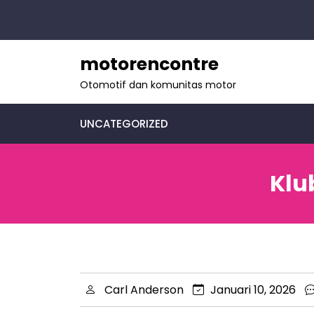
skip
to
content
motorencontre
Otomotif dan komunitas motor
UNCATEGORIZED
Klu
Carl Anderson
Januari 10, 2026