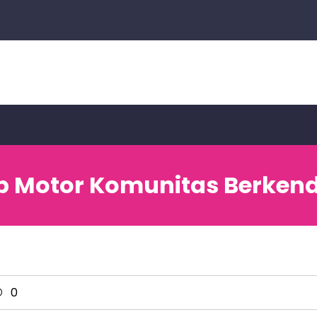
b Motor Komunitas Berken
0