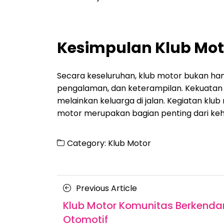
Kesimpulan Klub Mot
Secara keseluruhan, klub motor bukan ha
pengalaman, dan keterampilan. Kekuatan
melainkan keluarga di jalan. Kegiatan klub
motor merupakan bagian penting dari ke
Category:
Klub Motor
Posts
Previous
Previous Article
navigation
Article
Klub Motor Komunitas Berkenda
Otomotif